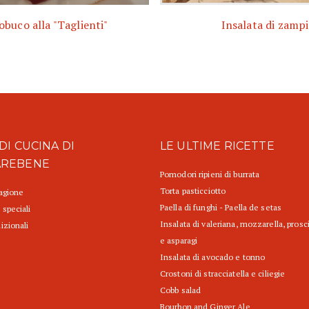
obuco alla "Taglienti"
Insalata di zampi
DI CUCINA DI
LE ULTIME RICETTE
AREBENE
Pomodori ripieni di burrata
Torta pasticciotto
tagione
Paella di funghi - Paella de setas
 speciali
Insalata di valeriana, mozzarella, prosc
izionali
e asparagi
Insalata di avocado e tonno
Crostoni di stracciatella e ciliegie
Cobb salad
Bourbon and Ginger Ale