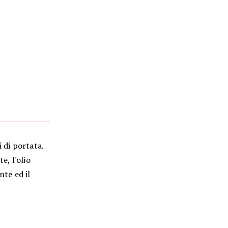
i di portata.
e, l'olio
nte ed il