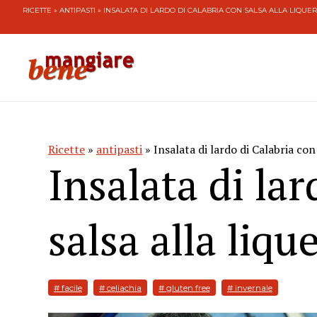
RICETTE
»
ANTIPASTI
» INSALATA DI LARDO DI CALABRIA CON SALSA ALLA LIQUER
Ricette
»
antipasti
» Insalata di lardo di Calabria con 
Insalata di la
salsa alla liqu
# facile
# celiachia
# gluten free
# invernale