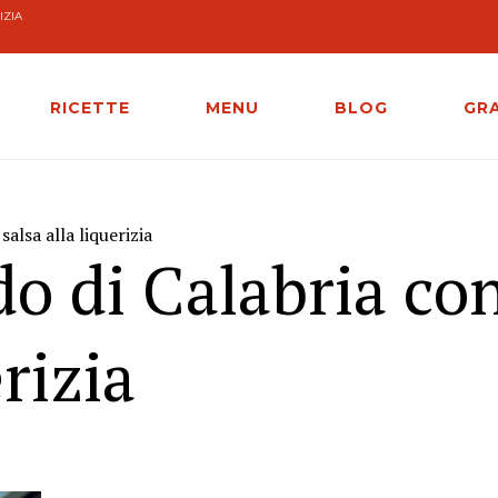
IZIA
RICETTE
MENU
BLOG
GR
salsa alla liquerizia
rdo di Calabria co
erizia