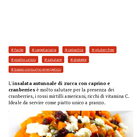
# facile
# vegetariana
# celiachia
# gluten free
# piatto unico
# salutare
# diabete
# basso consumo energetico
L'
insalata autunnale di zucca con caprino e
cranberries
è molto salutare per la presenza dei
cranberries, i rossi mirtilli americani, ricchi di vitamina C.
Ideale da servire come piatto unico a pranzo.