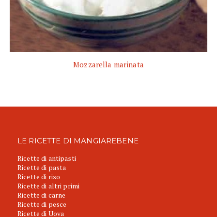
Mozzarella marinata
LE RICETTE DI MANGIAREBENE
Ricette di antipasti
Ricette di pasta
Ricette di riso
Ricette di altri primi
Ricette di carne
Ricette di pesce
Ricette di Uova