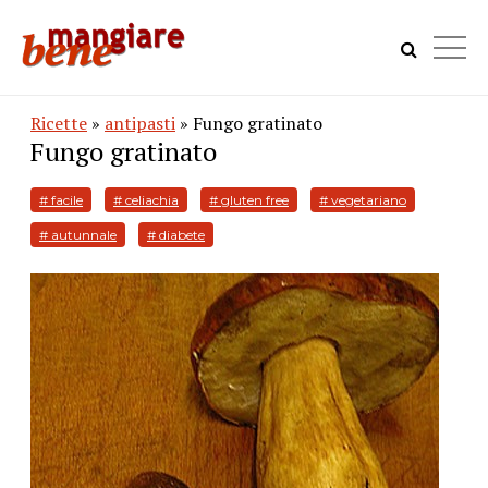
Ricette
»
antipasti
» Fungo gratinato
Fungo gratinato
# facile
# celiachia
# gluten free
# vegetariano
# autunnale
# diabete