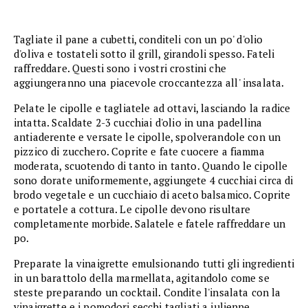
Tagliate il pane a cubetti, conditeli con un po' d'olio
d'oliva e tostateli sotto il grill, girandoli spesso. Fateli
raffreddare. Questi sono i vostri crostini che
aggiungeranno una piacevole croccantezza all' insalata.
Pelate le cipolle e tagliatele ad ottavi, lasciando la radice
intatta. Scaldate 2-3 cucchiai d'olio in una padellina
antiaderente e versate le cipolle, spolverandole con un
pizzico di zucchero. Coprite e fate cuocere a fiamma
moderata, scuotendo di tanto in tanto. Quando le cipolle
sono dorate uniformemente, aggiungete 4 cucchiai circa di
brodo vegetale e un cucchiaio di aceto balsamico. Coprite
e portatele a cottura. Le cipolle devono risultare
completamente morbide. Salatele e fatele raffreddare un
po.
Preparate la vinaigrette emulsionando tutti gli ingredienti
in un barattolo della marmellata, agitandolo come se
steste preparando un cocktail. Condite l'insalata con la
vinaigrette e i pomodori secchi tagliati a julienne.