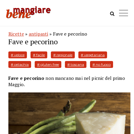
Ricette
»
antipasti
» Fave e pecorino
Fave e pecorino
# veloce
# facile
# regionale
# vegetariana
# celiachia
# gluten free
# toscana
# no fuoco
Fave e pecorino
non mancano mai nel picnic del primo
Maggio.