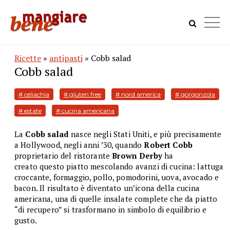
Ricette
»
antipasti
» Cobb salad
Cobb salad
# celiachia
# gluten free
# nord america
# gorgonzola
# estate
# cucina americana
La
Cobb salad
nasce negli Stati Uniti, e più precisamente
a Hollywood, negli anni ’30, quando
Robert Cobb
proprietario
del ristorante
Brown Derby
ha
creato questo piatto mescolando avanzi di cucina: lattuga
croccante, formaggio, pollo, pomodorini, uova, avocado e
bacon. Il risultato è diventato un’icona della cucina
americana, una di quelle insalate complete che da piatto
“di recupero” si trasformano in simbolo di equilibrio e
gusto.