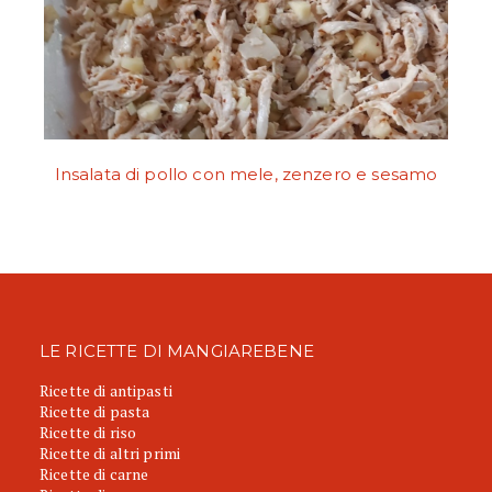
Insalata di pollo con mele, zenzero e sesamo
LE RICETTE DI MANGIAREBENE
Ricette di antipasti
Ricette di pasta
Ricette di riso
Ricette di altri primi
Ricette di carne