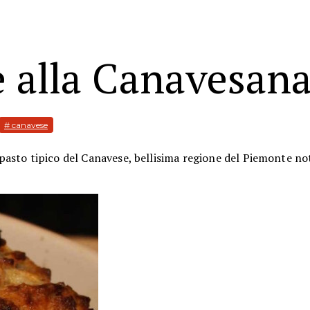
e alla Canavesan
# canavese
asto tipico del Canavese, bellisima regione del Piemonte not