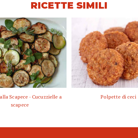
RICETTE SIMILI
alla Scapece - Cucuzzielle a
Polpette di ceci
scapece