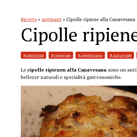
Ricette
»
antipasti
» Cipolle ripiene alla Canavesana
Cipolle ripien
# piemonte
# regionale
# vegetariano
# autunnale
Le
cipolle ripienen alla Canavesana
sono un antip
bellezze naturali e specialità gastronomiche.