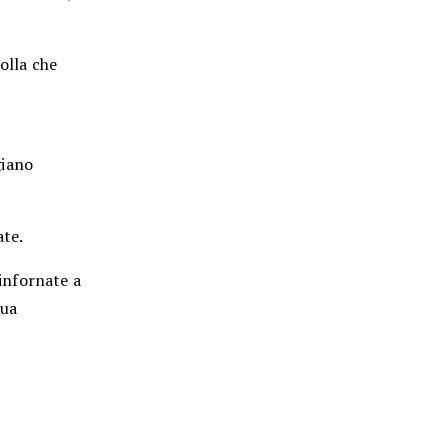
polla che
giano
ate.
 infornate a
sua