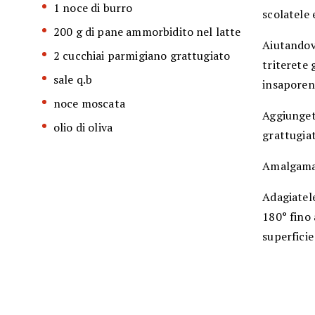
1 noce di burro
scolatele 
200 g di pane ammorbidito nel latte
Aiutandovi
2 cucchiai parmigiano grattugiato
triterete 
sale q.b
insaporend
noce moscata
Aggiunget
olio di oliva
grattugia
Amalgamate
Adagiatele
180° fino 
superficie