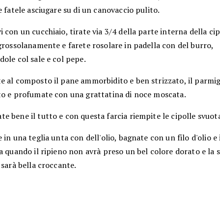
e fatele asciugare su di un canovaccio pulito.
 con un cucchiaio, tirate via 3/4 della parte interna della ci
grossolanamente e farete rosolare in padella con del burro,
ole col sale e col pepe.
e al composto il pane ammorbidito e ben strizzato, il parmi
to e profumate con una grattatina di noce moscata.
 bene il tutto e con questa farcia riempite le cipolle svuot
 in una teglia unta con dell'olio, bagnate con un filo d'olio e
a quando il ripieno non avrà preso un bel colore dorato e la 
 sarà bella croccante.