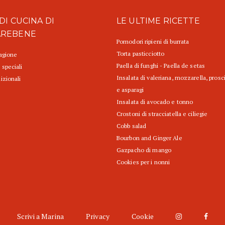
DI CUCINA DI
LE ULTIME RICETTE
AREBENE
Pomodori ripieni di burrata
Torta pasticciotto
tagione
Paella di funghi - Paella de setas
 speciali
Insalata di valeriana, mozzarella, prosc
izionali
e asparagi
Insalata di avocado e tonno
Crostoni di stracciatella e ciliegie
Cobb salad
Bourbon and Ginger Ale
Gazpacho di mango
Cookies per i nonni
Scrivi a Marina
Privacy
Cookie