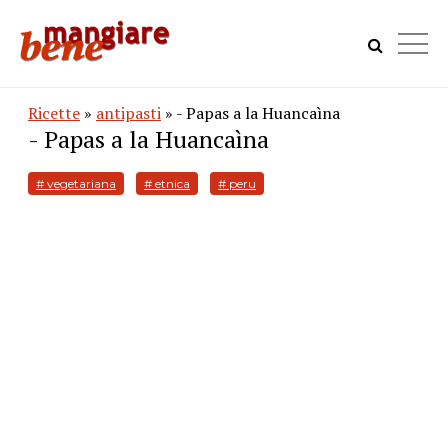
Ricette
»
antipasti
» - Papas a la Huancaìna
- Papas a la Huancaìna
# vegetariana
# etnica
# peru