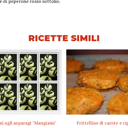
ne di peperone rosso sottolio.
RICETTE SIMILI
i agli asparagi "Mangiami"
Frittelline di carote e ci