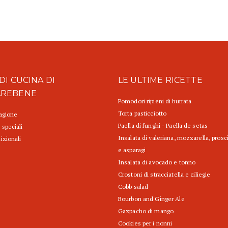
DI CUCINA DI
LE ULTIME RICETTE
AREBENE
Pomodori ripieni di burrata
Torta pasticciotto
tagione
Paella di funghi - Paella de setas
 speciali
Insalata di valeriana, mozzarella, prosc
izionali
e asparagi
Insalata di avocado e tonno
Crostoni di stracciatella e ciliegie
Cobb salad
Bourbon and Ginger Ale
Gazpacho di mango
Cookies per i nonni