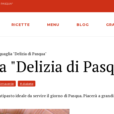
I PASQUA"
RICETTE
MENU
BLOG
GR
quaglia "Delizia di Pasqua"
a "Delizia di Pas
rimaverile
# diabete
ipasto ideale da servire il giorno di Pasqua. Piacerà a grandi 