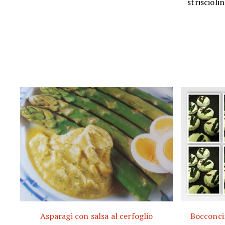
striscioli
Asparagi con salsa al cerfoglio
Bocconcin