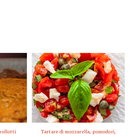
pollotti
Tartare di mozzarella, pomodori,