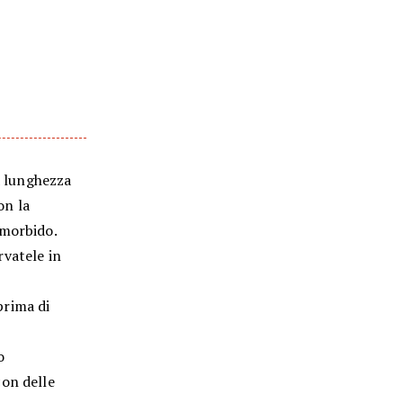
a lunghezza
on la
 morbido.
rvatele in
prima di
o
con delle