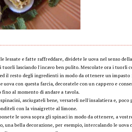
e lessate e fatte raffreddare, dividete le uova nel senso dell
 i tuorli lasciando l'incavo ben pulito. Mescolate ora i tuorli c
ed il resto degli ingredienti in modo da ottenere un impasto
le uova con questa farcia, decoratele con un cappero e conse
o fino al momento di andare a tavola.
 spinacini, asciugateli bene, versateli nell'insalatiera e, poco 
conditeli con la vinaigrette al limone.
ponete le uova sopra gli spinaci in modo da ottenere, a vostr
o, una bella decorazione, per esempio, intercalando le uova 