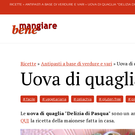
RICETTE
»
ANTIPASTI A BASE DI VERDURE E VARI
» UOVA DI QUAGLIA "DELIZIA D
Ricette
»
Antipasti a base di verdure e vari
» Uova di 
Uova di quagli
# facile
# vegetariana
# celiachia
# gluten free
# p
Le
uova di quaglia "Delizia di Pasqua"
sono un ant
QUI
la ricetta della maionese fatta in casa.