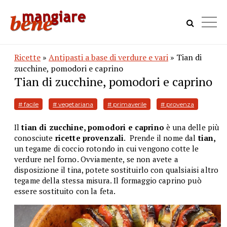
Ricette
»
Antipasti a base di verdure e vari
» Tian di
zucchine, pomodori e caprino
Tian di zucchine, pomodori e caprino
# facile
# vegetariana
# primaverile
# provenza
Il
tian di zucchine, pomodori e caprino
è
una delle più
conosciute
ricette provenzali
. Prende il nome dal
tian,
un tegame di coccio rotondo in cui vengono cotte le
verdure nel forno. Ovviamente, se non avete a
disposizione il tina, potete sostituirlo con qualsiaisi altro
tegame della stessa misura. Il formaggio caprino può
essere sostituito con la feta.