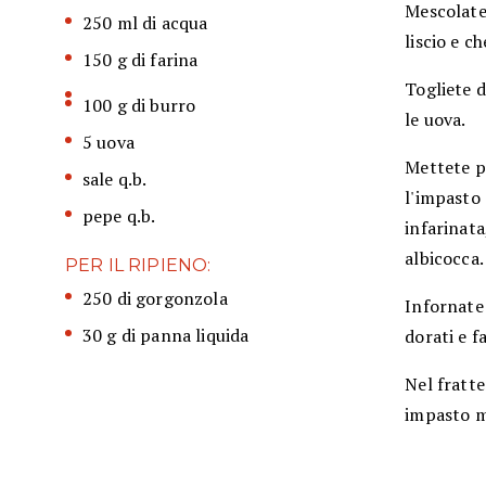
Mescolate
250 ml di acqua
liscio e c
150 g di farina
Togliete d
100 g di burro
le uova.
5 uova
Mettete po
sale q.b.
l'impasto
pepe q.b.
infarinata
albicocca.
PER IL RIPIENO:
250 di gorgonzola
Infornate 
30 g di panna liquida
dorati e f
Nel fratt
impasto m