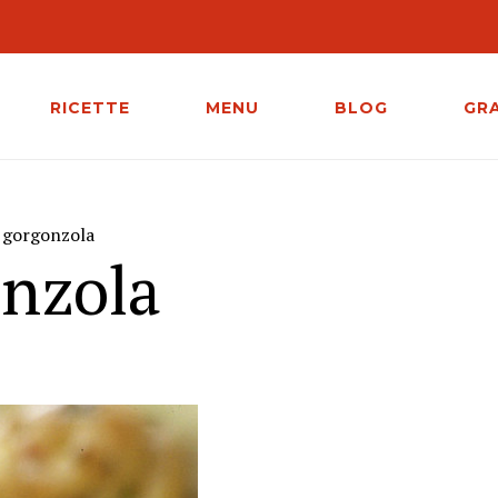
RICETTE
MENU
BLOG
GR
l gorgonzola
onzola