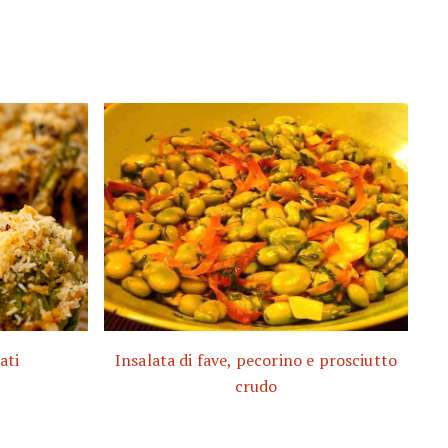
ati
Insalata di fave, pecorino e prosciutto
crudo