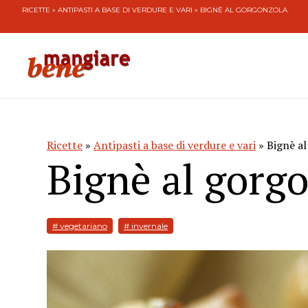
RICETTE
»
ANTIPASTI A BASE DI VERDURE E VARI
» BIGNÈ AL GORGONZOLA
Ricette
»
Antipasti a base di verdure e vari
» Bignè a
Bignè al gorg
# vegetariano
# invernale