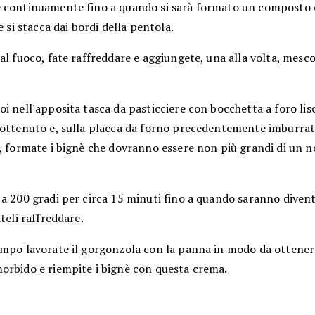
 continuamente fino a quando si sarà formato un composto
he si stacca dai bordi della pentola.
al fuoco, fate raffreddare e aggiungete, una alla volta, mes
i nell'apposita tasca da pasticciere con bocchetta a foro lis
 ottenuto e, sulla placca da forno precedentemente imburrat
, formate i bignè che dovranno essere non più grandi di un n
a 200 gradi per circa 15 minuti fino a quando saranno divent
ateli raffreddare.
empo lavorate il gorgonzola con la panna in modo da ottene
orbido e riempite i bignè con questa crema.