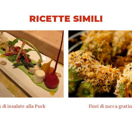
RICETTE SIMILI
s di insalate alla Puck
Fiori di zucca gratin