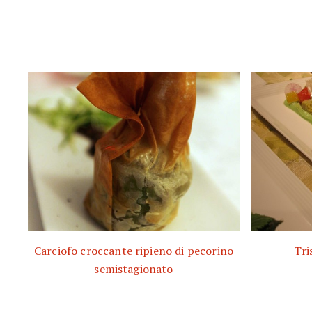
Carciofo croccante ripieno di pecorino
Tri
semistagionato