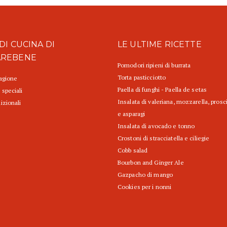
DI CUCINA DI
LE ULTIME RICETTE
AREBENE
Pomodori ripieni di burrata
Torta pasticciotto
tagione
Paella di funghi - Paella de setas
 speciali
Insalata di valeriana, mozzarella, prosc
izionali
e asparagi
Insalata di avocado e tonno
Crostoni di stracciatella e ciliegie
Cobb salad
Bourbon and Ginger Ale
Gazpacho di mango
Cookies per i nonni