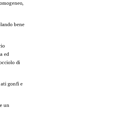
 omogeneo,
colando bene
cio
a ed
occiolo di
ati gonfi e
re un