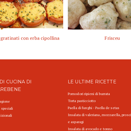
ratinati con erba cipollina
Frisceu
DI CUCINA DI
LE ULTIME RICETTE
AREBENE
Pomodori ripieni di burrata
Torta pasticciotto
tagione
Paella di funghi - Paella de setas
 speciali
Insalata di valeriana, mozzarella, prosc
izionali
e asparagi
Insalata di avocado e tonno