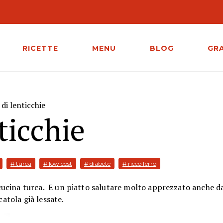
RICETTE
MENU
BLOG
GR
 di lenticchie
ticchie
# turca
# low cost
# diabete
# ricco ferro
a cucina turca. E un piatto salutare molto apprezzato anche da
catola già lessate.