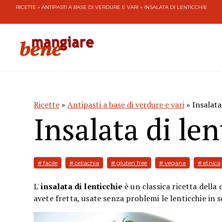
RICETTE
»
ANTIPASTI A BASE DI VERDURE E VARI
» INSALATA DI LENTICCHIE
Ricette
»
Antipasti a base di verdure e vari
» Insalata
Insalata di len
# facile
# celiachia
# gluten free
# vegana
# etnica
L'
insalata di lenticchie
è un classica ricetta dell
avete fretta, usate senza problemi le lenticchie in s