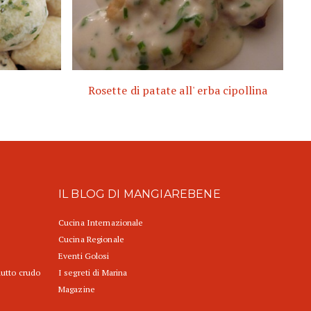
Rosette di patate all' erba cipollina
IL BLOG DI MANGIAREBENE
Cucina Internazionale
Cucina Regionale
Eventi Golosi
iutto crudo
I segreti di Marina
Magazine