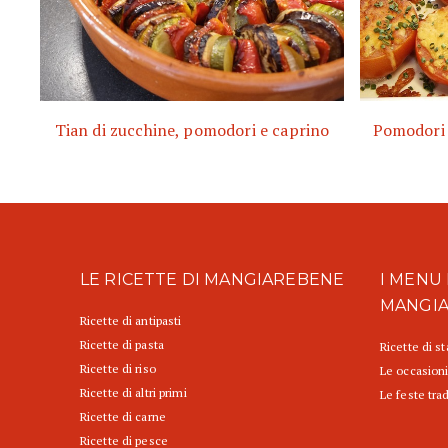
Tian di zucchine, pomodori e caprino
Pomodori g
LE RICETTE DI MANGIAREBENE
I MENU 
MANGI
Ricette di antipasti
Ricette di pasta
Ricette di s
Ricette di riso
Le occasioni
Ricette di altri primi
Le feste trad
Ricette di carne
Ricette di pesce