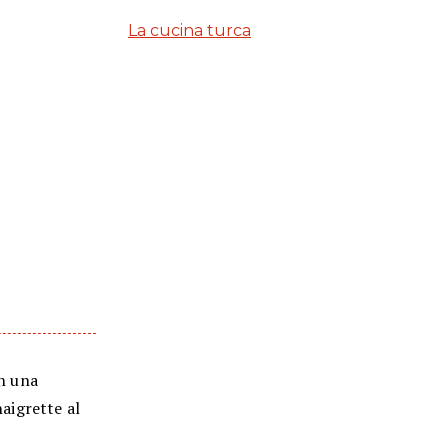
La cucina turca
in una
naigrette al