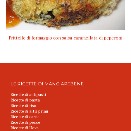
Frittelle di formaggio con salsa caramellata di peperoni
LE RICETTE DI MANGIAREBENE
Ricette di antipasti
Ricette di pasta
Ricette di riso
Ricette di altri primi
Ricette di carne
Ricette di pesce
Ricette di Uova