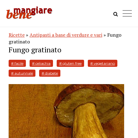
Ricette
»
Antipasti a base di verdure e vari
» Fungo
gratinato
Fungo gratinato
# facile
# celiachia
# gluten free
# vegetariano
# autunnale
# diabete