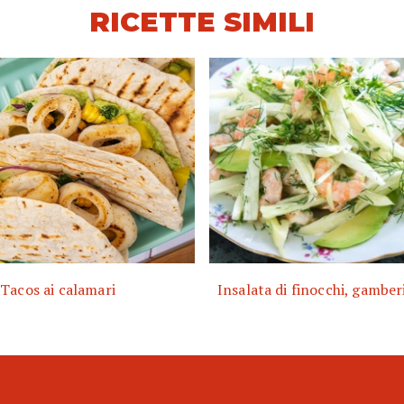
RICETTE SIMILI
Tacos ai calamari
Insalata di finocchi, gamber