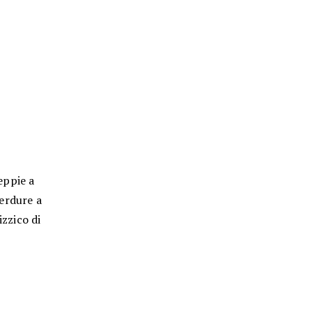
seppie a
verdure a
izzico di