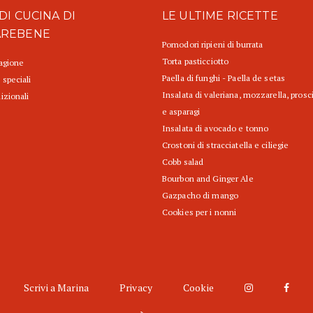
DI CUCINA DI
LE ULTIME RICETTE
AREBENE
Pomodori ripieni di burrata
Torta pasticciotto
tagione
Paella di funghi - Paella de setas
 speciali
Insalata di valeriana, mozzarella, prosc
izionali
e asparagi
Insalata di avocado e tonno
Crostoni di stracciatella e ciliegie
Cobb salad
Bourbon and Ginger Ale
Gazpacho di mango
Cookies per i nonni
Scrivi a Marina
Privacy
Cookie