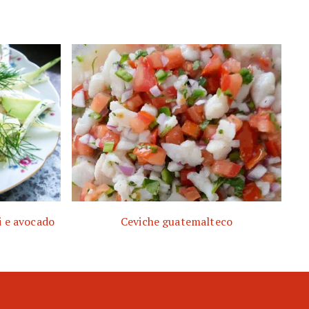
i e avocado
Ceviche guatemalteco