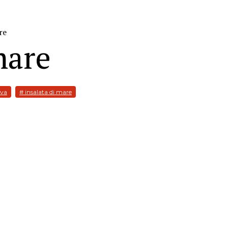
re
mare
iva
# insalata di mare