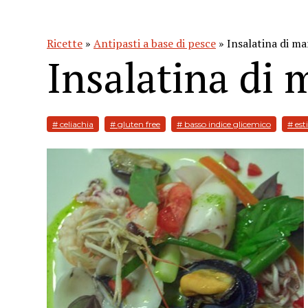
Ricette
»
Antipasti a base di pesce
» Insalatina di ma
Insalatina di 
# celiachia
# gluten free
# basso indice glicemico
# est