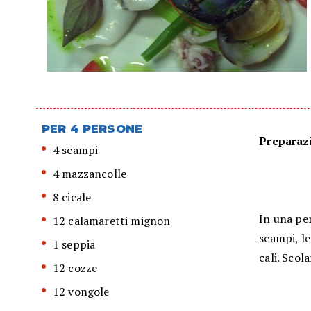
PER 4 PERSONE
Preparazi
4 scampi
4 mazzancolle
8 cicale
In una pen
12 calamaretti mignon
scampi, le
1 seppia
cali. Scola
12 cozze
12 vongole