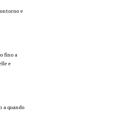
 contorno e
o fino a
lle e
no a quando