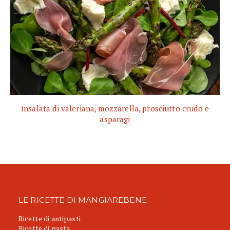
Insalata di valeriana, mozzarella, prosciutto crudo e
asparagi
LE RICETTE DI MANGIAREBENE
Ricette di antipasti
Ricette di pasta