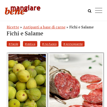
Ricette
»
Antipasti a base di carne
» Fichi e Salame
Fichi e Salame
# facile
# estiva
# no fuoco
# principiante