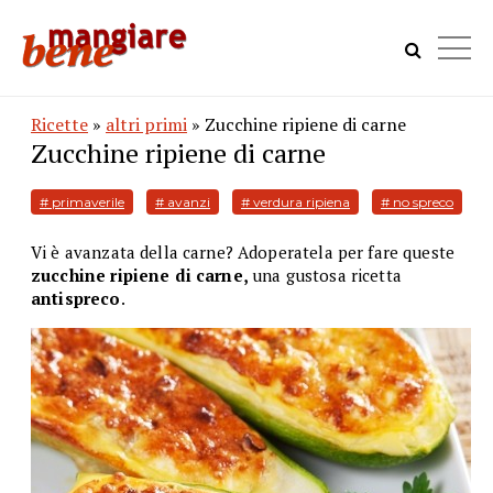
Ricette
»
altri primi
» Zucchine ripiene di carne
Zucchine ripiene di carne
# primaverile
# avanzi
# verdura ripiena
# no spreco
Vi è avanzata della carne? Adoperatela per fare queste
zucchine ripiene di carne,
una gustosa ricetta
antispreco
.