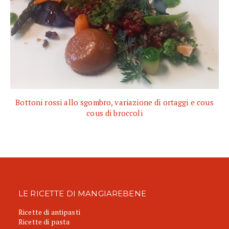
Bottoni rossi allo sgombro, variazione di ortaggi e cous
cous di broccoli
LE RICETTE DI MANGIAREBENE
Ricette di antipasti
Ricette di pasta