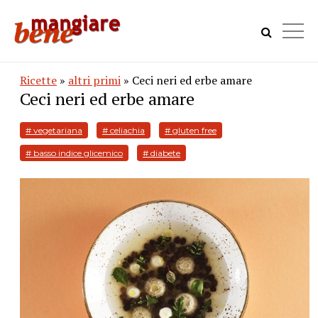
Ricette
»
altri primi
» Ceci neri ed erbe amare
Ceci neri ed erbe amare
# vegetariana
# celiachia
# gluten free
# basso indice glicemico
# diabete