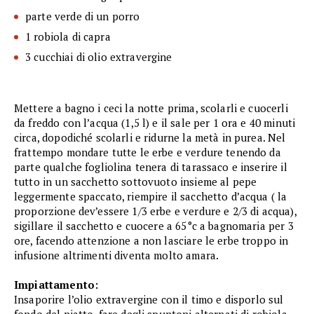
parte verde di un porro
1 robiola di capra
3 cucchiai di olio extravergine
Mettere a bagno i ceci la notte prima, scolarli e cuocerli
da freddo con l’acqua (1,5 l) e il sale per 1 ora e 40 minuti
circa, dopodiché scolarli e ridurne la metà in purea. Nel
frattempo mondare tutte le erbe e verdure tenendo da
parte qualche fogliolina tenera di tarassaco e inserire il
tutto in un sacchetto sottovuoto insieme al pepe
leggermente spaccato, riempire il sacchetto d’acqua ( la
proporzione dev’essere 1/3 erbe e verdure e 2/3 di acqua),
sigillare il sacchetto e cuocere a 65°c a bagnomaria per 3
ore, facendo attenzione a non lasciare le erbe troppo in
infusione altrimenti diventa molto amara.
Impiattamento:
Insaporire l’olio extravergine con il timo e disporlo sul
fondo del piatto, fare degli spuntoni alternati di robiola