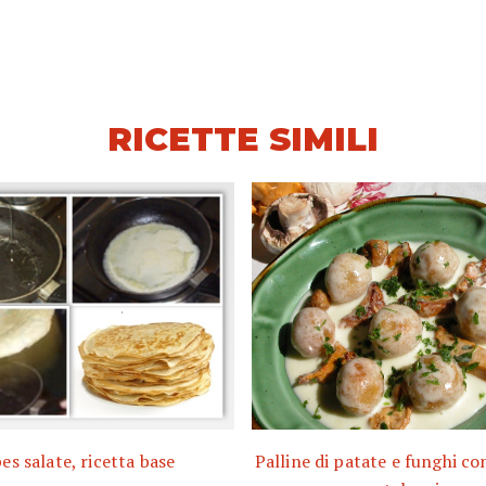
RICETTE SIMILI
es salate, ricetta base
Palline di patate e funghi co