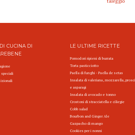
taleggio
DI CUCINA DI
LE ULTIME RICETTE
AREBENE
Pomodori ripieni di burrata
Torta pasticciotto
tagione
Paella di funghi - Paella de setas
 speciali
Insalata di valeriana, mozzarella, prosc
izionali
e asparagi
Insalata di avocado e tonno
Crostoni di stracciatella e ciliegie
Cobb salad
Bourbon and Ginger Ale
Gazpacho di mango
Cookies per i nonni