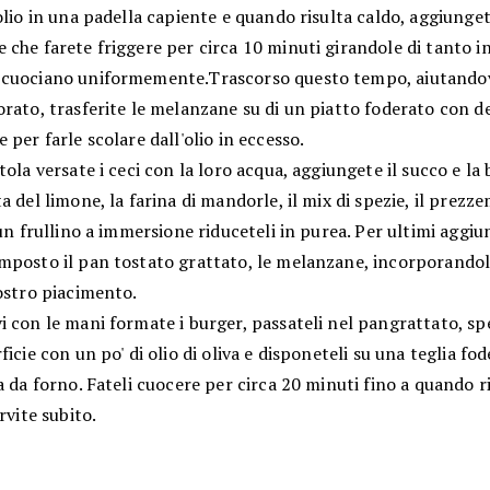
olio in una padella capiente e quando risulta caldo, ​​​​aggiunget
che farete friggere per circa 10 minuti girandole di tanto in
cuociano uniformemente.Trascorso questo tempo, aiutandovi
rato, trasferite le melanzane su di un piatto foderato con de
 per farle scolare dall'olio in eccesso.
tola versate i ceci con la loro acqua, aggiungete il succo e la 
a del limone, la farina di mandorle, il mix di spezie, il prezz
 un frullino a immersione riduceteli in purea. Per ultimi aggiu
mposto il pan tostato grattato, le melanzane, incorporandol
ostro piacimento.
 con le mani formate i burger, passateli nel pangrattato, sp
ficie con un po' di olio di oliva e disponeteli su una teglia fo
a da forno. Fateli cuocere per circa 20 minuti fino a quando r
rvite subito.