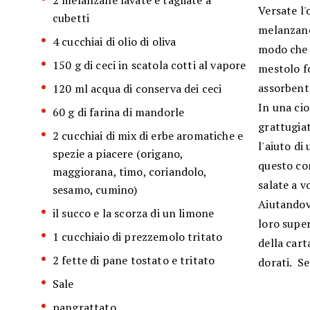
2 melanzane lavate e tagliate a
Versate l'
cubetti
melanzane 
4 cucchiai di olio di oliva
modo che 
150 g di ceci in scatola cotti al vapore
mestolo fo
assorbente
120 ml acqua di conserva dei ceci
In una cio
60 g di farina di mandorle
grattugiat
2 cucchiai di mix di erbe aromatiche e
l'aiuto di
spezie a piacere (origano,
questo co
maggiorana, timo, coriandolo,
salate a v
sesamo, cumino)
Aiutandovi
il succo e la scorza di un limone
loro super
1 cucchiaio di prezzemolo tritato
della cart
2 fette di pane tostato e tritato
dorati. Se
Sale
pangrattato