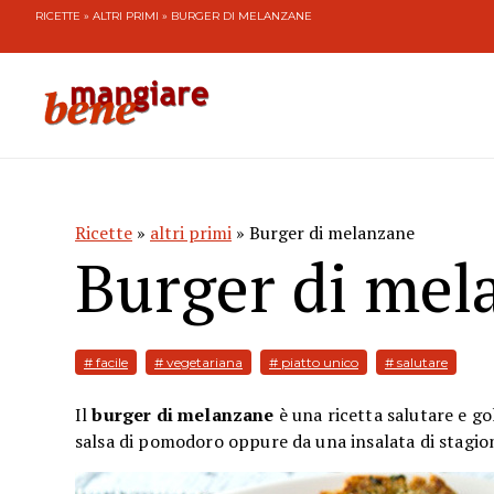
RICETTE
»
ALTRI PRIMI
» BURGER DI MELANZANE
Ricette
»
altri primi
» Burger di melanzane
Burger di mel
# facile
# vegetariana
# piatto unico
# salutare
Il
burger di melanzane
è una ricetta salutare e g
salsa di pomodoro oppure da una insalata di stagio