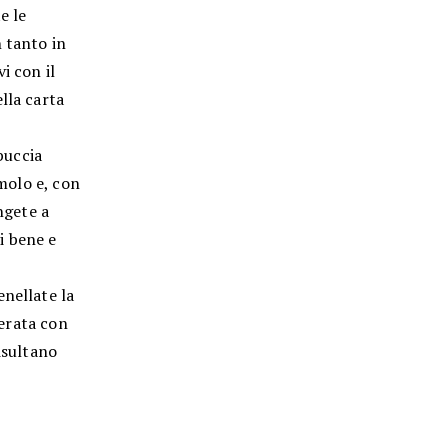
e le
 tanto in
 con il
lla carta
buccia
emolo e, con
ngete a
i bene e
enellate la
derata con
isultano