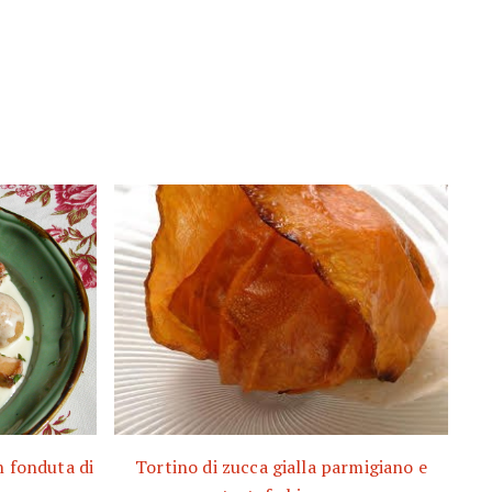
n fonduta di
Tortino di zucca gialla parmigiano e