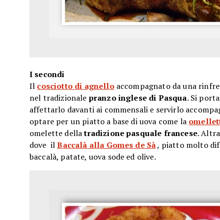
I secondi
Il
cosciotto di agnello
accompagnato da una rinfres
nel tradizionale
pranzo inglese di
Pasqua
. Si port
affettarlo davanti ai commensali e servirlo accomp
optare per un piatto a base di uova come la
omellett
omelette della
tradizione pasquale francese
. Altr
dove il
Baccalà alla Gomes de Sà
, piatto molto di
baccalà, patate, uova sode ed olive.