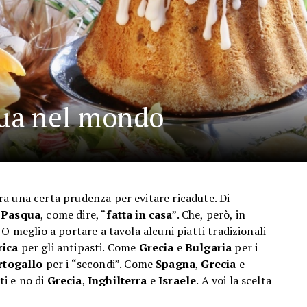
ua nel mondo
a una certa prudenza per evitare ricadute. Di
 Pasqua
, come dire, “
fatta in casa
”. Che, però, in
. O meglio a portare a tavola alcuni piatti tradizionali
ica
per gli antipasti. Come
Grecia
e
Bulgaria
per i
rtogallo
per i “secondi”. Come
Spagna
,
Grecia
e
ti e no di
Grecia
,
Inghilterra
e
Israele
. A voi la scelta