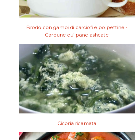
Brodo con gambi di carciofi e polpettine -
Cardune cu' pane ashcate
Cicoria ricamata