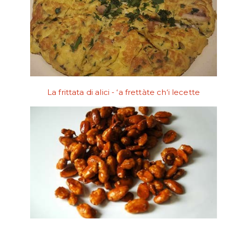
La frittata di alici - ‘a frettàte ch‘i lecette