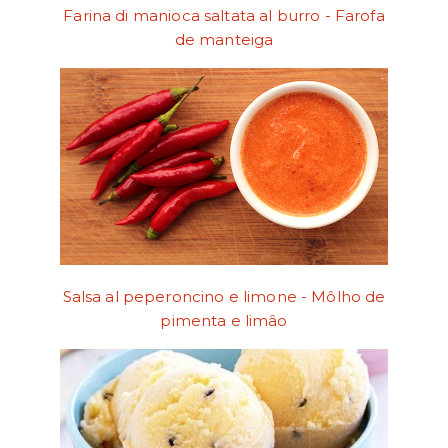
Farina di manioca saltata al burro - Farofa
de manteiga
Salsa al peperoncino e limone - Môlho de
pimenta e limâo