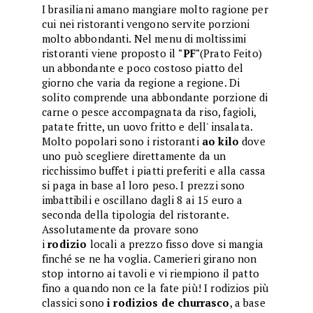
I brasiliani amano mangiare molto ragione per
cui nei ristoranti vengono servite porzioni
molto abbondanti. Nel menu di moltissimi
ristoranti viene proposto il
"PF"
(Prato Feito)
un abbondante e poco costoso piatto del
giorno che varia da regione a regione. Di
solito comprende una abbondante porzione di
carne o pesce accompagnata da riso, fagioli,
patate fritte, un uovo fritto e dell' insalata.
Molto popolari sono i ristoranti
ao kilo
dove
uno può scegliere direttamente da un
ricchissimo buffet i piatti preferiti e alla cassa
si paga in base al loro peso. I prezzi sono
imbattibili e oscillano dagli 8 ai 15 euro a
seconda della tipologia del ristorante.
Assolutamente da provare sono
i
rodizio
locali a prezzo fisso dove si mangia
finché se ne ha voglia. Camerieri girano non
stop intorno ai tavoli e vi riempiono il patto
fino a quando non ce la fate più! I rodizios più
classici sono
i rodizios de churrasco
, a base