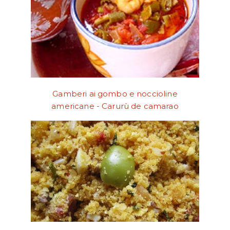
Gamberi ai gombo e noccioline
americane - Carurù de camarao