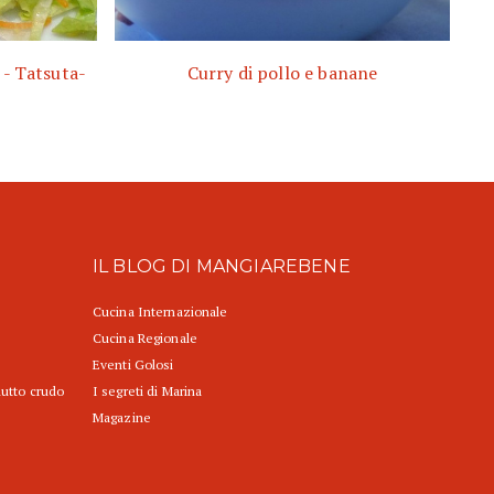
 - Tatsuta-
Curry di pollo e banane
IL BLOG DI MANGIAREBENE
Cucina Internazionale
Cucina Regionale
Eventi Golosi
iutto crudo
I segreti di Marina
Magazine