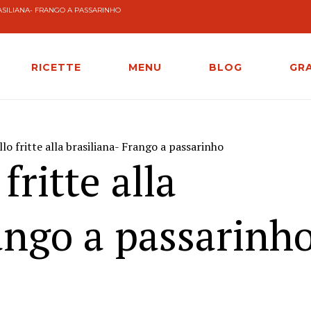
RASILIANA- FRANGO A PASSARINHO
RICETTE
MENU
BLOG
GR
llo fritte alla brasiliana- Frango a passarinho
fritte alla
ango a passarinh