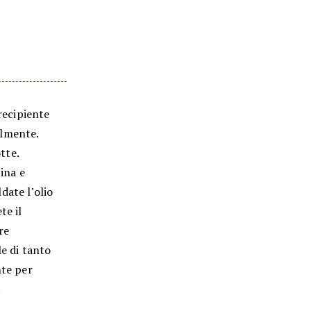
 recipiente
almente.
otte.
ina e
ldate
l
'
olio
te il
re
le di tanto
nte per
.