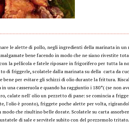
are le alette di pollo, negli ingredienti della marinata in un
 Amalgamate bene facendo in modo che ne siano rivestite tot
con la pellicola e fatele riposare in frigorifero per tutta la n
o di friggerle
,
scolatele dalla marinata
su della carta da cuc
e bene per evitare gli schizzi di olio durante la frittura.
Risca
a in una casseruola e quando ha raggiuntio i 180°( (se non ave
, calate nell' olio un pezzetto di pane: se comincia a frigge
, l'olio è pronto), friggete poche alette per volta, rigirando
n modo che risultino belle dorate. Scolatele su carta assorbe
giustatele di sale e servitele subito con del prezzemolo tritato