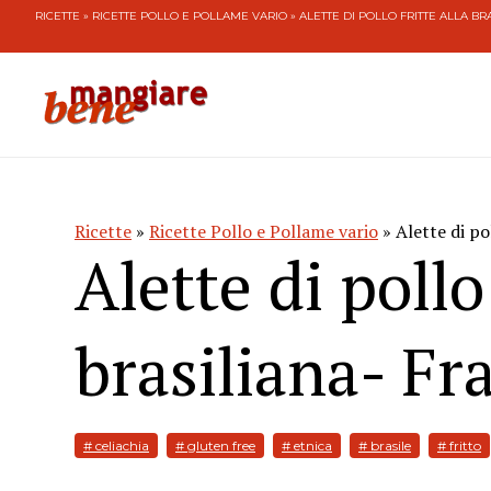
RICETTE
»
RICETTE POLLO E POLLAME VARIO
» ALETTE DI POLLO FRITTE ALLA B
Ricette
»
Ricette Pollo e Pollame vario
» Alette di po
Alette di pollo 
brasiliana- Fr
# celiachia
# gluten free
# etnica
# brasile
# fritto