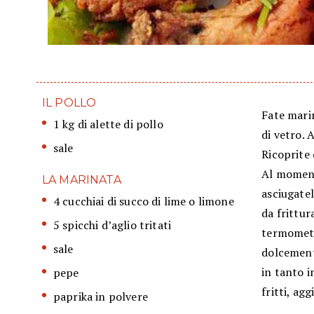
IL POLLO
Fate marin
1 kg di alette di pollo
di vetro.
sale
Ricoprite 
Al moment
LA MARINATA
asciugatel
4 cucchiai di succo di lime o limone
da frittur
5 spicchi d’aglio tritati
termometro
sale
dolcemente
in tanto i
pepe
fritti, ag
paprika in polvere