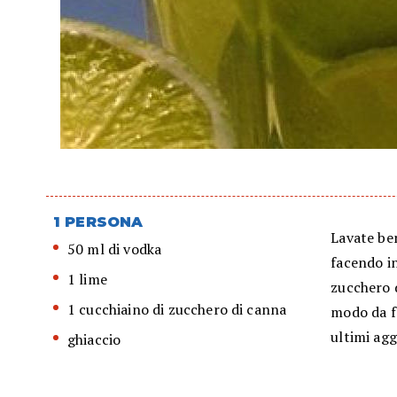
1 PERSONA
Lavate ben
50 ml di vodka
facendo in
1 lime
zucchero d
1 cucchiaino di zucchero di canna
modo da fa
ultimi agg
ghiaccio