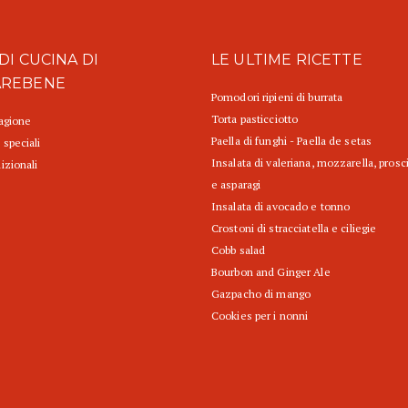
DI CUCINA DI
LE ULTIME RICETTE
AREBENE
Pomodori ripieni di burrata
Torta pasticciotto
tagione
Paella di funghi - Paella de setas
 speciali
Insalata di valeriana, mozzarella, prosc
izionali
e asparagi
Insalata di avocado e tonno
Crostoni di stracciatella e ciliegie
Cobb salad
Bourbon and Ginger Ale
Gazpacho di mango
Cookies per i nonni