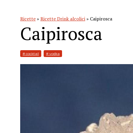
Ricette
»
Ricette Drink alcolici
» Caipirosca
Caipirosca
# cocktail
# vodka