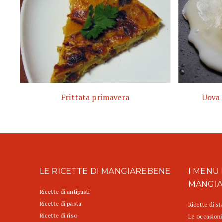
Frittata primavera
Uova 
LE RICETTE DI MANGIAREBENE
I MENU 
MANGI
Ricette di antipasti
Ricette di pasta
Ricette di s
Ricette di riso
Le occasioni