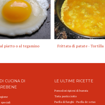
al piatto o al tegamino
Frittata di patate - Tortilla
DI CUCINA DI
LE ULTIME RICETTE
AREBENE
Pomodori ripieni di burrata
Torta pasticciotto
tagione
Paella di funghi - Paella de setas
 speciali