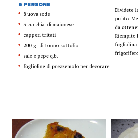
6 PERSONE
Dividete l
8 uova sode
pulito. Me
3 cucchiai di maionese
da ottene
capperi tritati
Riempite 
fogliolina
200 gr di tonno sottolio
frigorifer
sale e pepe q.b.
foglioline di prezzemolo per decorare