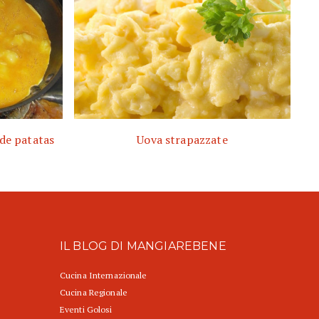
 de patatas
Uova strapazzate
IL BLOG DI MANGIAREBENE
Cucina Internazionale
Cucina Regionale
Eventi Golosi