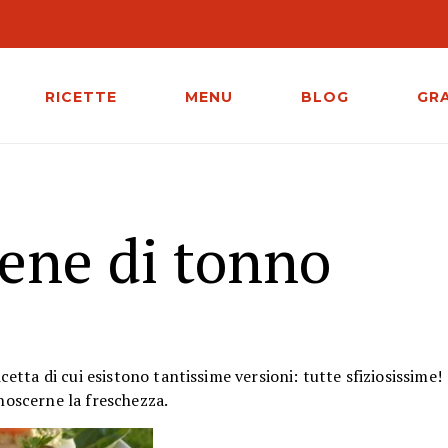
RICETTE
MENU
BLOG
GR
iene di tonno
etta di cui esistono tantissime versioni: tutte sfiziosissime!
onoscerne la freschezza.