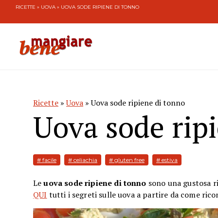
RICETTE
»
UOVA
» UOVA SODE RIPIENE DI TONNO
Ricette
»
Uova
» Uova sode ripiene di tonno
Uova sode rip
# facile
# celiachia
# gluten free
# estiva
Le
uova sode ripiene di tonno
sono una gustosa ric
QUI
tutti i segreti sulle uova a partire da come ric