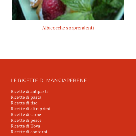
Albicocche sorprendenti
LE RICETTE DI MANGIAREBENE
Ricette di antipasti
Ricette di pasta
Ricette di riso
Ricette di altri primi
Ricette di carne
Ricette di pesce
Ricette di Uova
Ricette di contorni