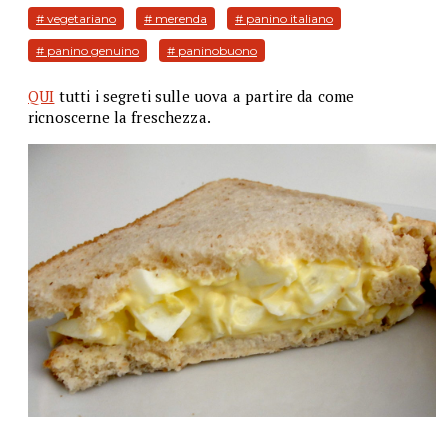
# vegetariano
# merenda
# panino italiano
# panino genuino
# paninobuono
QUI
tutti i segreti sulle uova a partire da come
ricnoscerne la freschezza.