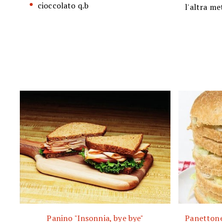
cioccolato q.b
l'altra me
Panino "Insonnia, bye bye"
Panettone