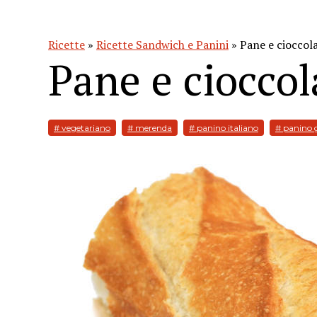
Ricette
»
Ricette Sandwich e Panini
» Pane e cioccol
Pane e ciocco
# vegetariano
# merenda
# panino italiano
# panino 