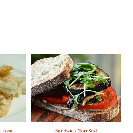
i rosa
Sandwich NordSud