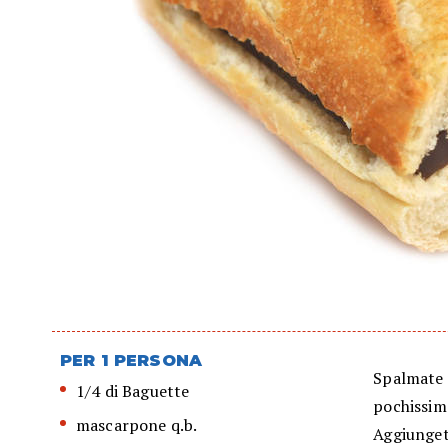
PER 1 PERSONA
Spalmate 
1/4 di Baguette
pochissim
mascarpone q.b.
Aggiungete