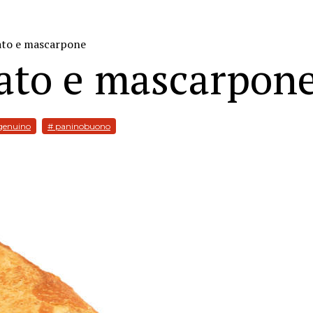
ato e mascarpone
lato e mascarpon
genuino
# paninobuono