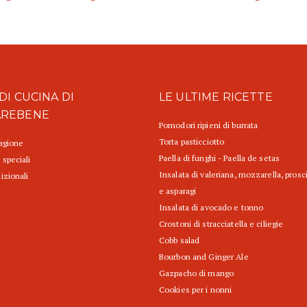
DI CUCINA DI
LE ULTIME RICETTE
AREBENE
Pomodori ripieni di burrata
Torta pasticciotto
tagione
Paella di funghi - Paella de setas
 speciali
Insalata di valeriana, mozzarella, prosc
izionali
e asparagi
Insalata di avocado e tonno
Crostoni di stracciatella e ciliegie
Cobb salad
Bourbon and Ginger Ale
Gazpacho di mango
Cookies per i nonni