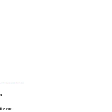
on
ite con