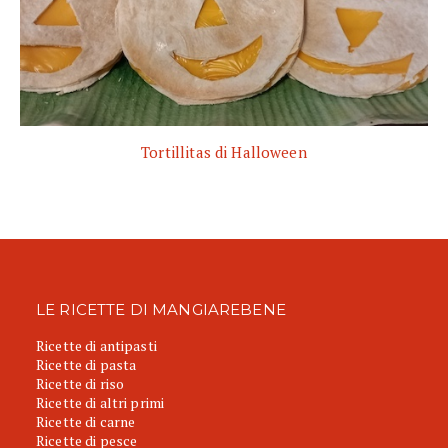
Tortillitas di Halloween
LE RICETTE DI MANGIAREBENE
Ricette di antipasti
Ricette di pasta
Ricette di riso
Ricette di altri primi
Ricette di carne
Ricette di pesce