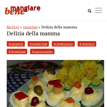
Ricette
»
spuntini
» Delizia della mamma
Delizia della mamma
# celiachia
# gluten free
# vegetariano
# aperitivo
# fingerfood
# uova quaglia