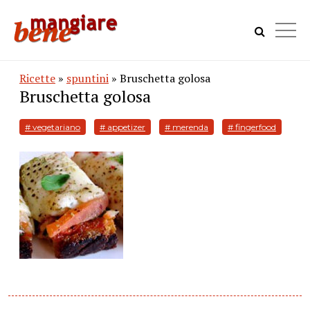
Ricette
»
spuntini
» Bruschetta golosa
Bruschetta golosa
# vegetariano
# appetizer
# merenda
# fingerfood