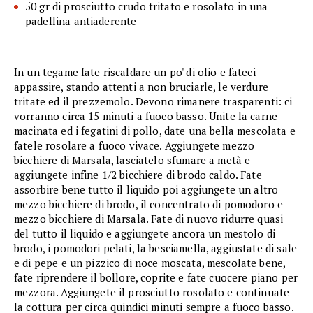
50 gr di prosciutto crudo tritato e rosolato in una
padellina antiaderente
In un tegame fate riscaldare un po' di olio e fateci
appassire, stando attenti a non bruciarle, le verdure
tritate ed il prezzemolo. Devono rimanere trasparenti: ci
vorranno circa 15 minuti a fuoco basso. Unite la carne
macinata ed i fegatini di pollo, date una bella mescolata e
fatele rosolare a fuoco vivace. Aggiungete mezzo
bicchiere di Marsala, lasciatelo sfumare a metà e
aggiungete infine 1/2 bicchiere di brodo caldo. Fate
assorbire bene tutto il liquido poi aggiungete un altro
mezzo bicchiere di brodo, il concentrato di pomodoro e
mezzo bicchiere di Marsala. Fate di nuovo ridurre quasi
del tutto il liquido e aggiungete ancora un mestolo di
brodo, i pomodori pelati, la besciamella, aggiustate di sale
e di pepe e un pizzico di noce moscata, mescolate bene,
fate riprendere il bollore, coprite e fate cuocere piano per
mezzora. Aggiungete il prosciutto rosolato e continuate
la cottura per circa quindici minuti sempre a fuoco basso.