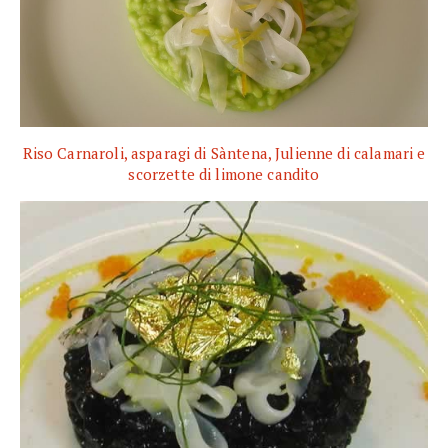
Riso Carnaroli, asparagi di Sàntena, Julienne di calamari e
scorzette di limone candito