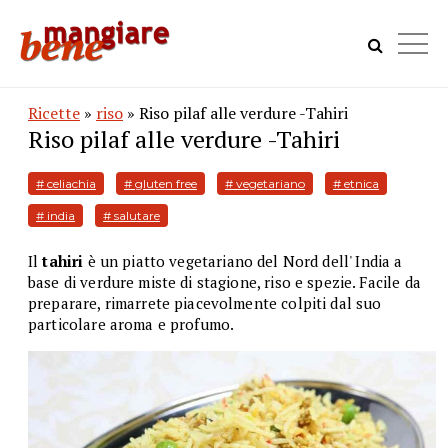
Ricette
»
riso
» Riso pilaf alle verdure -Tahiri
Riso pilaf alle verdure -Tahiri
# celiachia
# gluten free
# vegetariano
# etnica
# india
# salutare
Il
tahiri
è un piatto vegetariano del Nord dell' India a
base di verdure miste di stagione, riso e spezie. Facile da
preparare, rimarrete piacevolmente colpiti dal suo
particolare aroma e profumo.