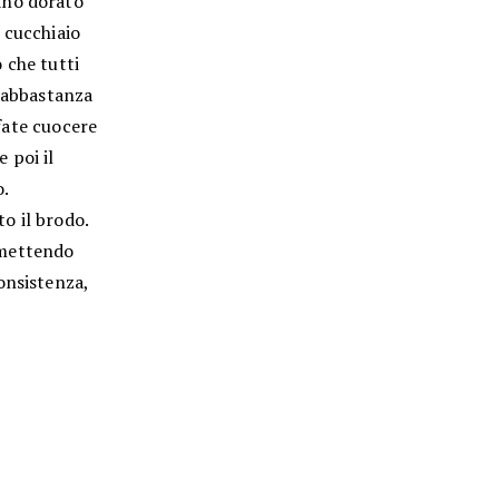
ano dorato
 cucchiaio
 che tutti
e abbastanza
 fate cuocere
e poi il
o.
to il brodo.
smettendo
onsistenza,