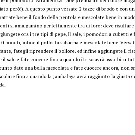
he il pomodoro "caramellizzi" cioè prenda un bel colore mog
ato però!). A questo punto versate 2 tazze di brodo e con un
rattate bene il fondo della pentola e mescolate bene in modo
ienti si amalgamino perfettamente tra di loro: deve risultar
giungete ora i tre tipi di pepe, il sale, i pomodori a cubetti e
10 minuti, infine il pollo, la salsiccia e mescolate bene. Versat
ante, fategli riprendere il bollore, ed infine aggiungete il ris
 il sale e fate cuocere fino a quando il riso avrà assorbito tut
punto date una bella mescolata e fate cuocere ancora, non 
colare fino a quando la Jambalaya avrà raggiunto la giusta c
da.