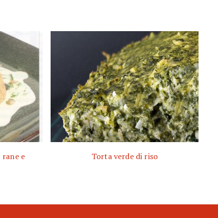
, rane e
Torta verde di riso