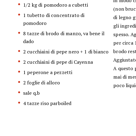
in modo c
1/2 kg di pomodoro a cubetti
(non bruci
1 tubetto di concentrato di
di legno g
pomodoro
gli ingred
8 tazze di brodo di manzo, va bene il
spesso. Ag
dado
per circa 
brodo rest
2 cucchiaini di pepe nero + 1 di bianco
Aggiustate
2 cucchiaini di pepe di Cayenna
A questo 
1 peperone a pezzetti
mai di mes
2 foglie di alloro
poco liqui
sale q.b
4 tazze riso parboiled