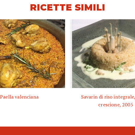
RICETTE SIMILI
Paella valenciana
Savarin di riso integrale
crescione, 2005