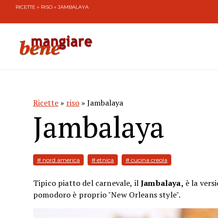
RICETTE
»
RISO
» JAMBALAYA
Ricette
»
riso
» Jambalaya
Jambalaya
# nord america
# etnica
# cucina creola
Tipico piatto del carnevale, il
Jambalaya,
è la vers
pomodoro è proprio "New Orleans style".