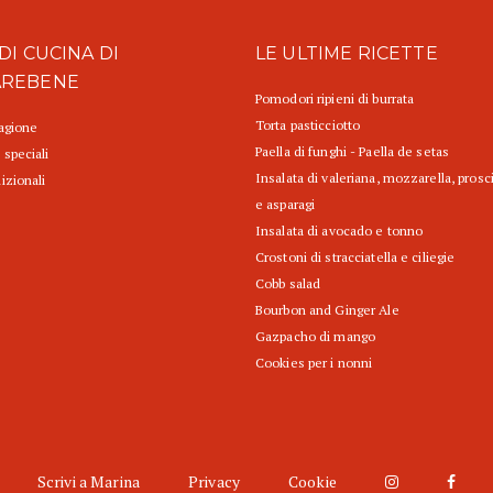
DI CUCINA DI
LE ULTIME RICETTE
AREBENE
Pomodori ripieni di burrata
Torta pasticciotto
tagione
Paella di funghi - Paella de setas
 speciali
Insalata di valeriana, mozzarella, prosc
izionali
e asparagi
Insalata di avocado e tonno
Crostoni di stracciatella e ciliegie
Cobb salad
Bourbon and Ginger Ale
Gazpacho di mango
Cookies per i nonni
Scrivi a Marina
Privacy
Cookie