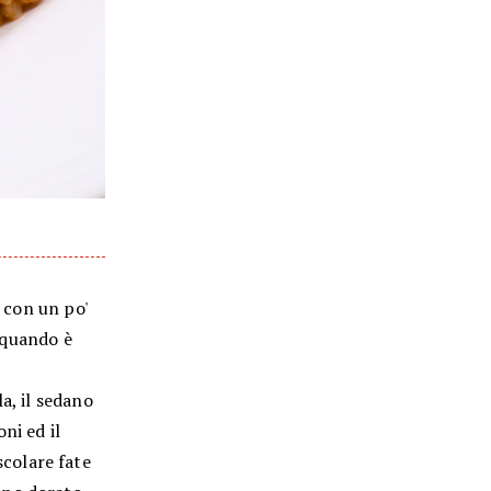
o con un po'
e quando è
a, il sedano
ni ed il
colare fate