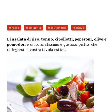
# facile
# celiachia
# gluten free
# estiva
L'
insalata di riso, tonno, cipollotti, peperoni, olive e
pomodori
è un coloratissimo e gustoso piatto che
rallegrerà la vostra tavola estiva.