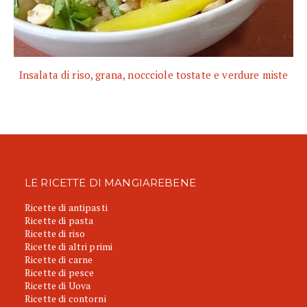
Insalata di riso, grana, noccciole tostate e verdure miste
LE RICETTE DI MANGIAREBENE
Ricette di antipasti
Ricette di pasta
Ricette di riso
Ricette di altri primi
Ricette di carne
Ricette di pesce
Ricette di Uova
Ricette di contorni