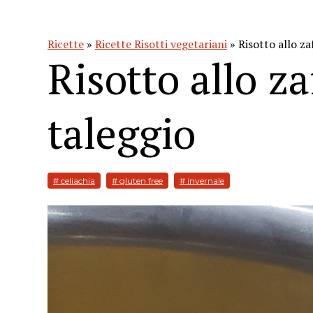
Ricette
»
Ricette Risotti vegetariani
» Risotto allo za
Risotto allo z
taleggio
# celiachia
# gluten free
# invernale