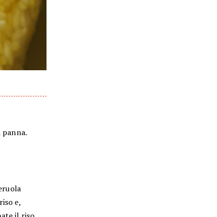
a panna.
seruola
iso e,
te il riso