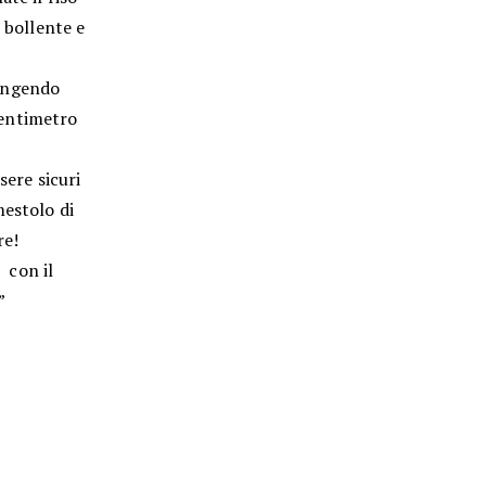
 bollente e
iungendo
centimetro
sere sicuri
mestolo di
re!
o con il
”