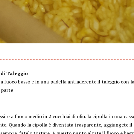
 di Taleggio
 a fuoco basso e in una padella antiaderente il taleggio con l
 parte
sire a fuoco medio in 2 cucchiai di olio. la cipolla in una cas
te. Quando la cipolla è diventata trasparente, aggiungete il r
sempre, fatelo tostare. A questo punto alzate il fuoco e bagna