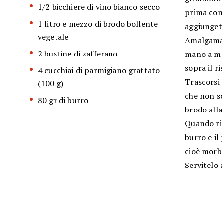
1/2 bicchiere di vino bianco secco
prima con 
1 litro e mezzo di brodo bollente
aggiunget
vegetale
Amalgamat
2 bustine di zafferano
mano a ma
sopra il ri
4 cucchiai di parmigiano grattato
Trascorsi 
(100 g)
che non sc
80 gr di burro
brodo alla
Quando ris
burro e i
cioè morb
Servitelo