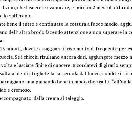
il vino, che lascerete evaporare, e poi con 2 mestoli di brodo
e lo zafferano.
e bene il tutto e continuate la cottura a fuoco medio, agg
no dell’ altro brodo facendo attenzione a non superare in 
so.
15 minuti, dovete assaggiare il riso molto di frequente per es
uocia. Se i chicchi risultano ancora duri, aggiungete mezzo 
 volta e lasciate finire di cuocere. Ricordatevi di girarlo semp
ulta al dente, togliete la casseruola dal fuoco, condite il ris
l parmigiano amalgamando bene in modo che risulti “all’onda
ido e cremoso.
 accompagnato dalla crema al taleggio.