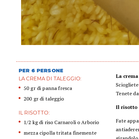
PER 6 PERSONE
La crema
LA CREMA DI TALEGGIO:
Sciogliete
50 gr di panna fresca
Tenete da
200 gr di taleggio
Il risotto
IL RISOTTO:
Fate appas
1/2 kg di riso Carnaroli o Arborio
antiaderen
mezza cipolla tritata finemente
girandolo 