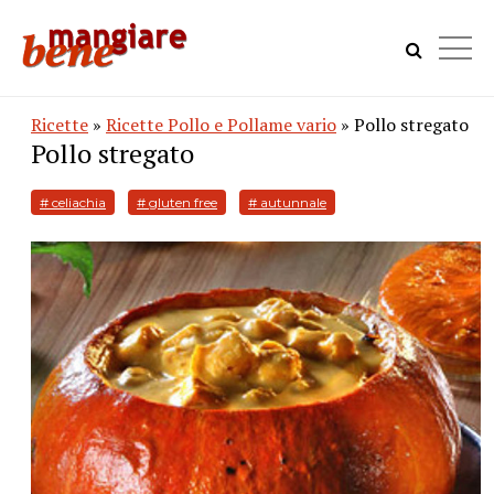
Ricette
»
Ricette Pollo e Pollame vario
» Pollo stregato
Pollo stregato
# celiachia
# gluten free
# autunnale