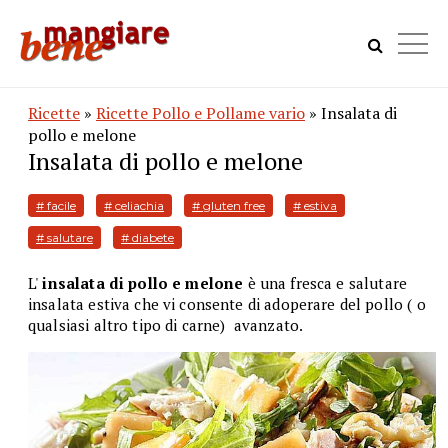
Ricette
»
Ricette Pollo e Pollame vario
» Insalata di
pollo e melone
Insalata di pollo e melone
# facile
# celiachia
# gluten free
# estiva
# salutare
# diabete
L'
insalata di pollo e melone
è una fresca e salutare
insalata estiva che vi consente di adoperare del pollo ( o
qualsiasi altro tipo di carne) avanzato.