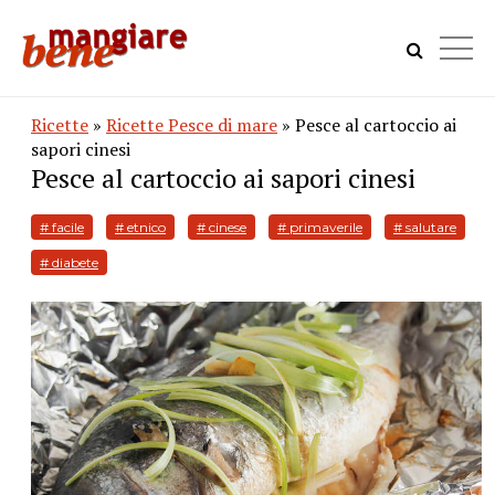
Ricette
»
Ricette Pesce di mare
» Pesce al cartoccio ai
sapori cinesi
Pesce al cartoccio ai sapori cinesi
# facile
# etnico
# cinese
# primaverile
# salutare
# diabete