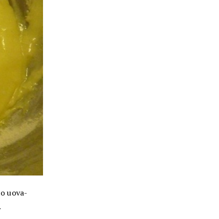
to uova-
.