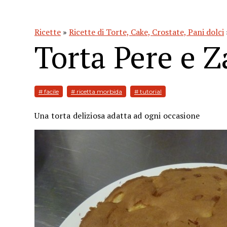
Ricette
»
Ricette di Torte, Cake, Crostate, Pani dolci
Torta Pere e Z
# facile
# ricetta morbida
# tutorial
Una torta deliziosa adatta ad ogni occasione