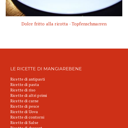
Dolce fritto alla ricotta - Topfenschmarren
LE RICETTE DI MANGIAREBENE
Ricette di antipasti
Ricette di pasta
Ricette di riso
Ricette di altri primi
Ricette di carne
Ricette di pesce
Ricette di Uova
Ricette di contorni
Ricette di Salse
Ricette di dessert