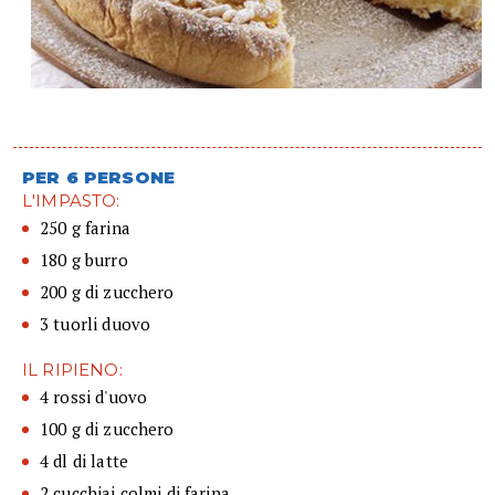
PER 6 PERSONE
L'IMPASTO:
250 g farina
180 g burro
200 g di zucchero
3 tuorli duovo
IL RIPIENO:
4 rossi d'uovo
100 g di zucchero
4 dl di latte
2 cucchiai colmi di farina