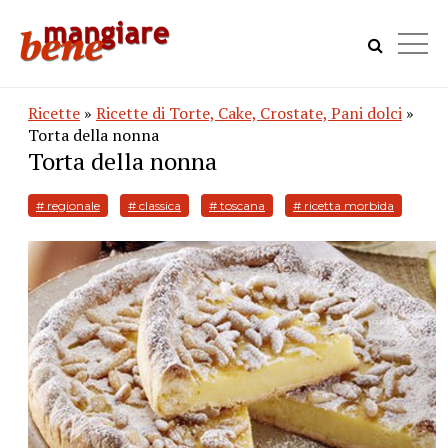
Ricette
»
Ricette di Torte, Cake, Crostate, Pani dolci
»
Torta della nonna
Torta della nonna
# regionale
# classica
# toscana
# ricetta morbida