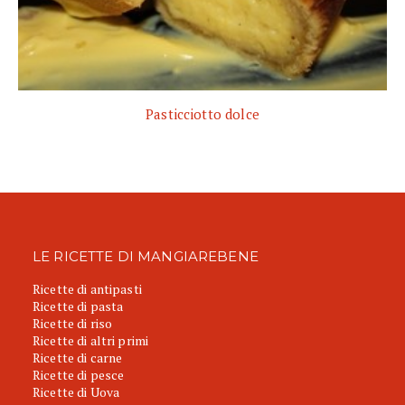
Pasticciotto dolce
LE RICETTE DI MANGIAREBENE
Ricette di antipasti
Ricette di pasta
Ricette di riso
Ricette di altri primi
Ricette di carne
Ricette di pesce
Ricette di Uova