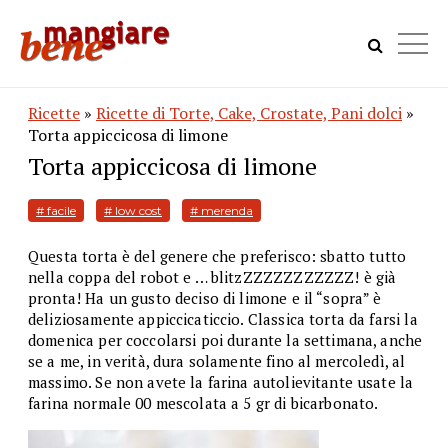
Ricette
»
Ricette di Torte, Cake, Crostate, Pani dolci
»
Torta appiccicosa di limone 
Torta appiccicosa di limone 
# facile
# low cost
# merenda
Questa torta è del genere che preferisco: sbatto tutto
nella coppa del robot e … blitzZZZZZZZZZZZ! è già
pronta! Ha un gusto deciso di limone e il “sopra” è
deliziosamente appiccicaticcio. Classica torta da farsi la
domenica per coccolarsi poi durante la settimana, anche
se a me, in verità, dura solamente fino al mercoledì, al
massimo. Se non avete la farina autolievitante usate la
farina normale 00 mescolata a 5 gr di bicarbonato.