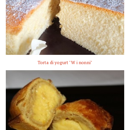
Torta di yogurt "W i nonni"