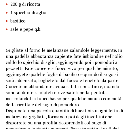
200 g di ricotta
1 spicchio di aglio
basilico
sale e pepe q.b.
Grigliate al forno le melanzane salandole leggermente. In
una padella abbastanza capiente fate imbiondire nell' olio
caldo lo spicchio di aglio, aggiungendo poi i pomodori a
pezzetti. Fate cuocere a fuoco vivo per qualche minuto,
aggiungete qualche foglia di basilico e quando il sugo si
sarà addensato, toglietelo dal fuoco e tenetelo da parte.
Cuocete in abbondante acqua salata i bucatini e, quando
sono al dente, scolateli e riversateli nella pentola
mescolandoli a fuoco basso per qualche minuto con metà
della ricotta e del sugo di pomodoro.
Disponete una piccola quantità di bucatini su ogni fetta di
melanzana grigliata, formando poi degli involtini che
disporrete su una pirofila ricoprendoli col sugo di
pomodoro e la ricotta avanzati. Passate sotto il grill del