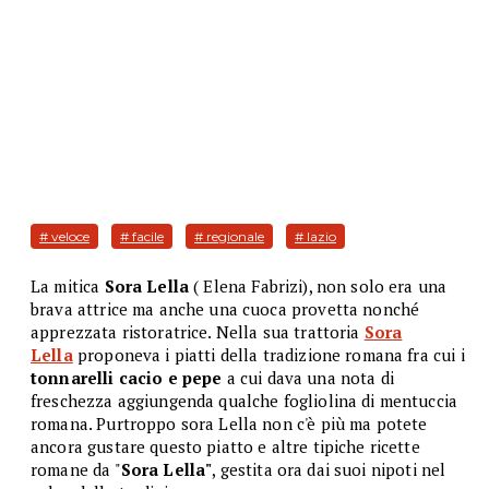
# veloce
# facile
# regionale
# lazio
La mitica
Sora Lella
( Elena Fabrizi), non solo era una
brava attrice ma anche una cuoca provetta nonché
apprezzata ristoratrice. Nella sua trattoria
Sora
Lella
proponeva i piatti della tradizione romana fra cui i
tonnarelli cacio e pepe
a cui dava una nota di
freschezza aggiungenda qualche fogliolina di mentuccia
romana. Purtroppo sora Lella non c'è più ma potete
ancora gustare questo piatto e altre tipiche ricette
romane da "
Sora Lella"
, gestita ora dai suoi nipoti nel