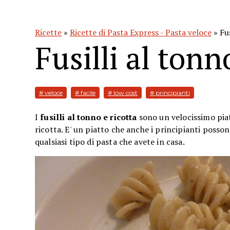
Ricette
»
Ricette di Pasta Express - Pasta veloce
» Fus
Fusilli al tonn
# veloce
# facile
# low cost
# principianti
I
fusilli al tonno
e ricotta
sono un velocissimo piat
ricotta. E' un piatto che anche i principianti posso
qualsiasi tipo di pasta che avete in casa.