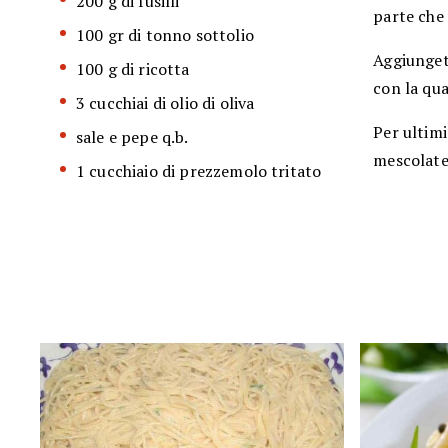
200 g di fusilli
parte che v
100 gr di tonno sottolio
Aggiungete
100 g di ricotta
con la qua
3 cucchiai di olio di oliva
Per ultimi
sale e pepe q.b.
mescolate 
1 cucchiaio di prezzemolo tritato