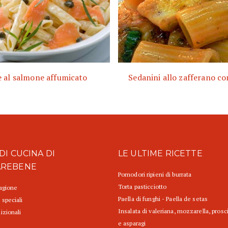
 al salmone affumicato
Sedanini allo zafferano c
DI CUCINA DI
LE ULTIME RICETTE
AREBENE
Pomodori ripieni di burrata
Torta pasticciotto
tagione
Paella di funghi - Paella de setas
 speciali
Insalata di valeriana, mozzarella, prosc
izionali
e asparagi