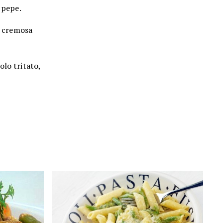
l pepe.
a cremosa
olo tritato,