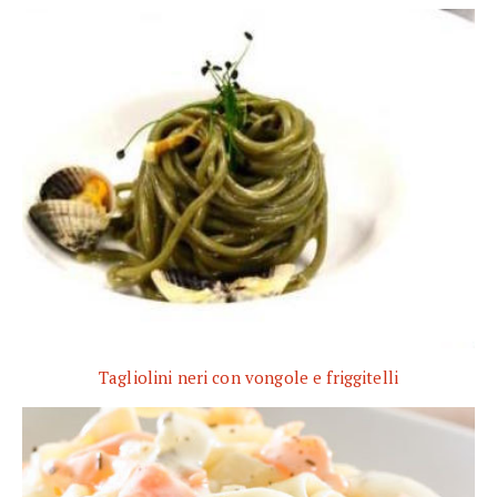
Tagliolini neri con vongole e friggitelli