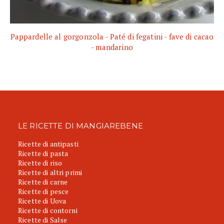
Pappardelle al gorgonzola - Paté di fegatini - fave di cacao
- mandarino
LE RICETTE DI MANGIAREBENE
Ricette di antipasti
Ricette di pasta
Ricette di riso
Ricette di altri primi
Ricette di carne
Ricette di pesce
Ricette di Uova
Ricette di contorni
Ricette di Salse