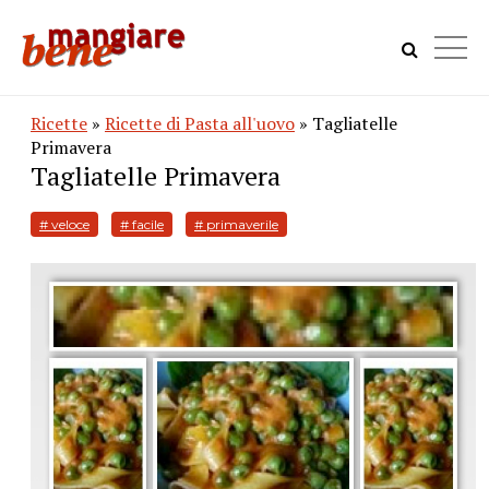
Ricette
»
Ricette di Pasta all'uovo
» Tagliatelle
Primavera
Tagliatelle Primavera
# veloce
# facile
# primaverile