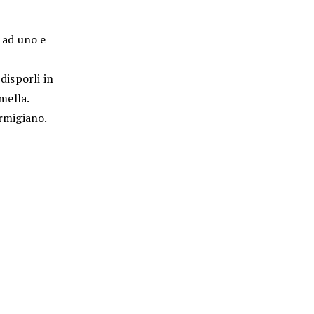
o ad uno e
disporli in
mella.
armigiano.