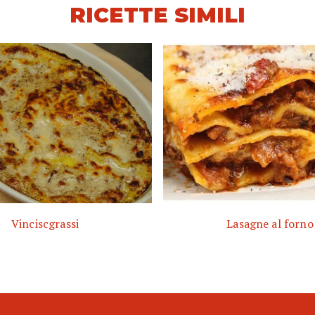
RICETTE SIMILI
Vinciscgrassi
Lasagne al forno