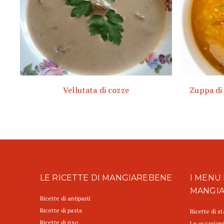
Vellutata di cozze
Zuppa di 
LE RICETTE DI MANGIAREBENE
I MENU 
MANGI
Ricette di antipasti
Ricette di pasta
Ricette di s
Ricette di riso
Le occasioni