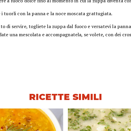
ere a fuoco dolce fino al momento in cui la zuppa diventa co
i tuorli con la panna e la noce moscata grattugiata.
 di servire, togliete la zuppa dal fuoco e versatevi la pann
ate una mescolata e accompagnatela, se volete, con dei crost
RICETTE SIMILI