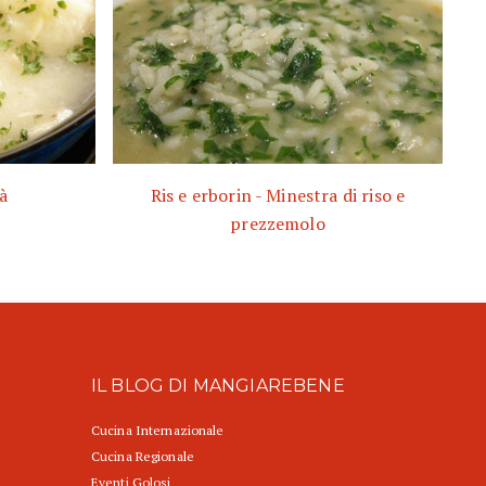
à
Ris e erborin - Minestra di riso e
prezzemolo
IL BLOG DI MANGIAREBENE
Cucina Internazionale
Cucina Regionale
Eventi Golosi