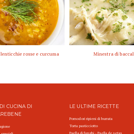
lenticchie rosse e curcuma
Minestra di baccal
DI CUCINA DI
LE ULTIME RICETTE
AREBENE
Pomodori ripieni di burrata
Torta pasticciotto
tagione
Paella di funghi - Paella de setas
 speciali