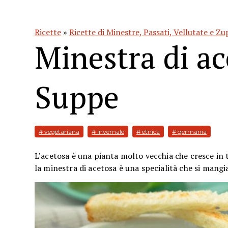
Ricette
»
Ricette di Minestre, Passati, Vellutate e Z
Minestra di a
Suppe
# vegetariana
# invernale
# etnica
# germania
L’acetosa è una pianta molto vecchia che cresce in t
la minestra di acetosa è una specialità che si mangi