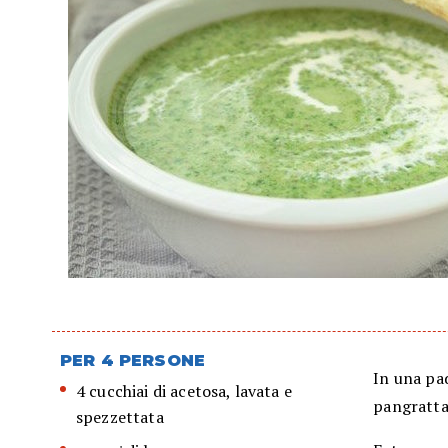
PER 4 PERSONE
In una pad
4 cucchiai di acetosa, lavata e
pangratta
spezzettata