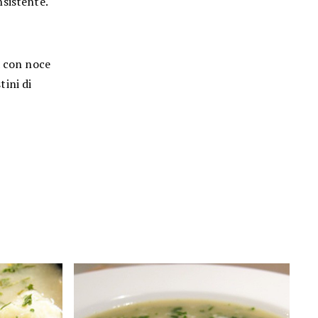
nsistente.
a con noce
ini di