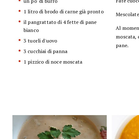
Fate cuoc
un po' di burro
1 litro di brodo di carne già pronto
Mescolate 
il pangrattato di 4 fette di pane
Al momento
bianco
moscata, d
3 tuorli d'uovo
pane.
3 cucchiai di panna
1 pizzico di noce moscata