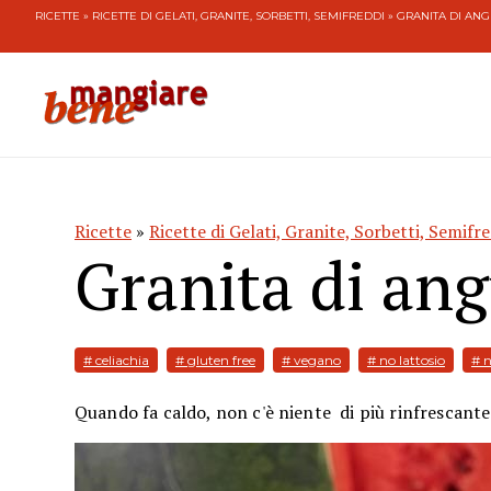
RICETTE
»
RICETTE DI GELATI, GRANITE, SORBETTI, SEMIFREDDI
» GRANITA DI ANG
Ricette
»
Ricette di Gelati, Granite, Sorbetti, Semifr
Granita di ang
# celiachia
# gluten free
# vegano
# no lattosio
# 
Quando fa caldo, non c'è niente di più rinfrescant