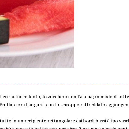
liere, a fuoco lento, lo zucchero con l'acqua; in modo da ott
Frullate ora l'anguria con lo sciroppo raffreddato aggiungen
 tutto in un recipiente rettangolare dai bordi bassi (tipo vas
iaccio) e mettete nel freezer per circa 2 ore mescolando ogni