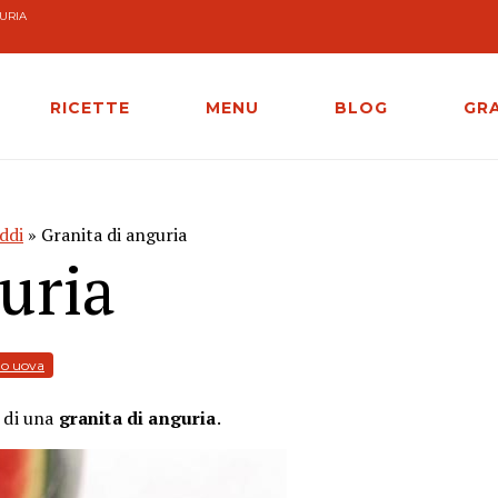
URIA
RICETTE
MENU
BLOG
GR
eddi
» Granita di anguria
uria
no uova
e di una
granita di anguria
.