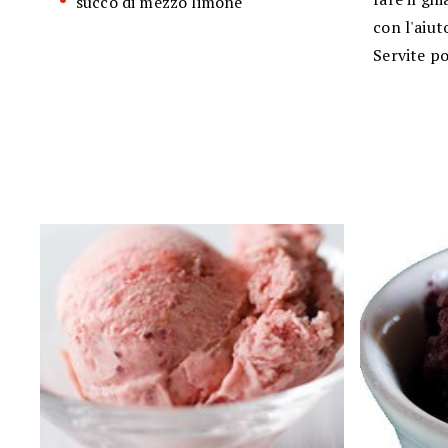
succo di mezzo limone
con l'aiut
Servite po