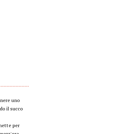
enere uno
do il succo
chette per
 mezz'ora