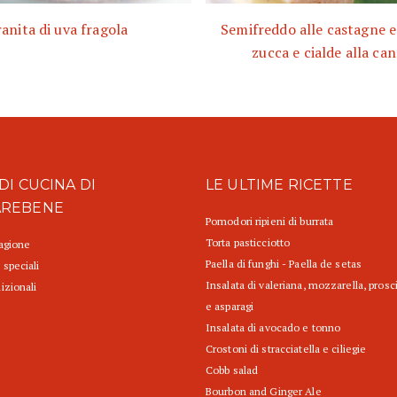
anita di uva fragola
Semifreddo alle castagne e
zucca e cialde alla ca
DI CUCINA DI
LE ULTIME RICETTE
AREBENE
Pomodori ripieni di burrata
Torta pasticciotto
tagione
Paella di funghi - Paella de setas
 speciali
Insalata di valeriana, mozzarella, prosc
izionali
e asparagi
Insalata di avocado e tonno
Crostoni di stracciatella e ciliegie
Cobb salad
Bourbon and Ginger Ale