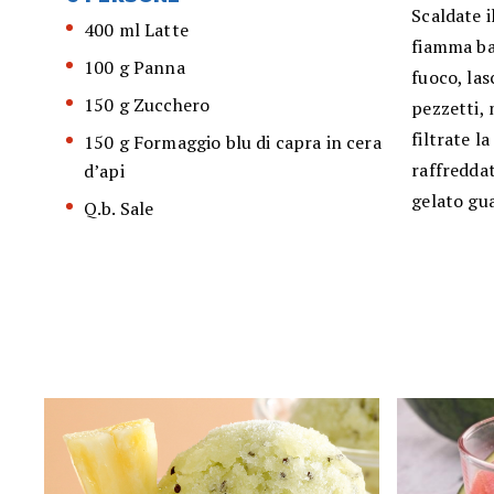
Scaldate i
400 ml Latte
fiamma bas
100 g Panna
fuoco, las
150 g Zucchero
pezzetti, 
filtrate l
150 g Formaggio blu di capra in cera
raffreddat
d’api
gelato gu
Q.b. Sale