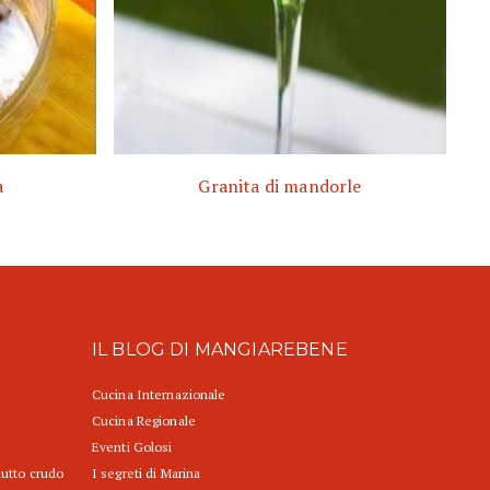
a
Granita di mandorle
IL BLOG DI MANGIAREBENE
Cucina Internazionale
Cucina Regionale
Eventi Golosi
iutto crudo
I segreti di Marina