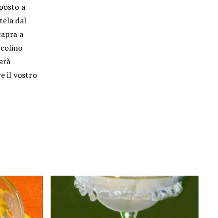
mposto a
tela dal
capra a
 colino
sarà
e il vostro