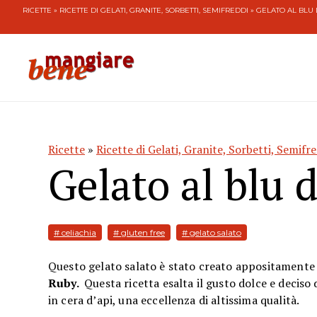
RICETTE
»
RICETTE DI GELATI, GRANITE, SORBETTI, SEMIFREDDI
» GELATO AL BLU 
Ricette
»
Ricette di Gelati, Granite, Sorbetti, Semifr
Gelato al blu d
# celiachia
# gluten free
# gelato salato
Questo gelato salato è stato creato appositamente 
Ruby
.
Questa ricetta esalta il gusto dolce e deciso
in cera d’api, una eccellenza di altissima qualità.