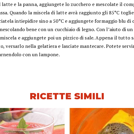
l latte e la panna, aggiungete lo zucchero e mescolate il co
sa. Quando la miscela di latte avrà raggiunto gli 85°C toglie
ciatela intiepidire sino a 50°C e aggiungete formaggio blu di 
mescolando bene con un cucchiaio di legno. Con l’aiuto di un
a miscela e aggiungete poi un pizzico di sale. Appena il tutto 
o, versarlo nella gelatiera e lasciate mantecare. Potete servir
arnendolo con un lampone.
RICETTE SIMILI