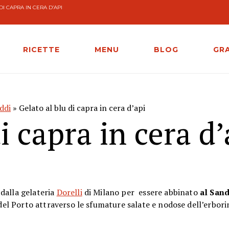
DI CAPRA IN CERA D’API
RICETTE
MENU
BLOG
GR
eddi
» Gelato al blu di capra in cera d’api
i capra in cera d’
dalla gelateria
Dorelli
di Milano
per
essere abbinato
al
Sand
 del Porto attraverso le sfumature salate e nodose dell’erbori